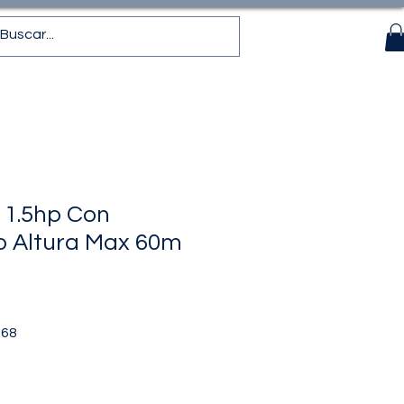
 1.5hp Con
o Altura Max 60m
Precio
.68
de
oferta