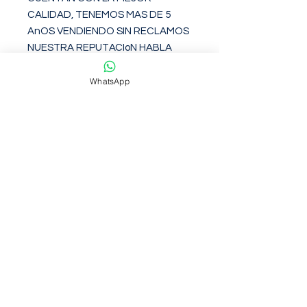
CALIDAD, TENEMOS MAS DE 5 
AnOS VENDIENDO SIN RECLAMOS 
NUESTRA REPUTACIoN HABLA 
POR NOSOTROS NO ARRIESGUES 
TU DINERO.

WhatsApp
TODOS LOS PRODUCTOS 
CUENTAN CON GARANTiA POR 
DEFECTOS DE FABRICACIoN 
DIRECTAMENTE CON NOSOTROS.

CUALQUIER DUDA ANTES DE 
REALIZAR SU COMPRA HAGA LAS 
PREGUNTAS A NUESTROS 
EXPERTOS GRUPODISMARC 
AGRADECE SU PREFERENCIA.
Garantia de 6 meses contra
defectos de fabirca