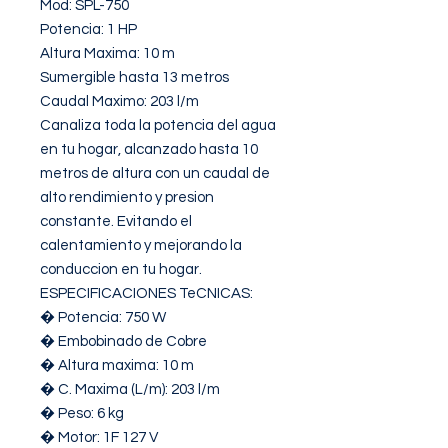
Mod: SPL-750

Potencia: 1 HP

Altura Maxima: 10 m

Sumergible hasta 13 metros

Caudal Maximo: 203 l/m

Canaliza toda la potencia del agua 
en tu hogar, alcanzado hasta 10 
metros de altura con un caudal de 
alto rendimiento y presion 
constante. Evitando el 
calentamiento y mejorando la 
conduccion en tu hogar.

ESPECIFICACIONES TeCNICAS:

� Potencia: 750 W

� Embobinado de Cobre

� Altura maxima: 10 m

� C. Maxima (L/m): 203 l/m

� Peso: 6 kg

� Motor: 1F 127 V
