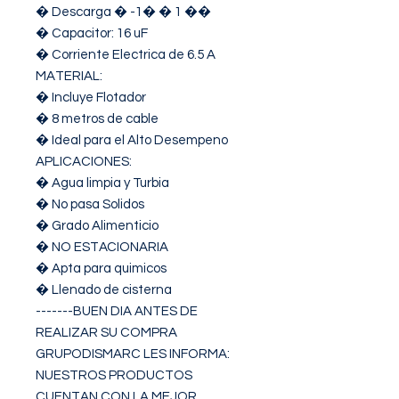
� Descarga � -1� � 1 ��

� Capacitor: 16 uF

� Corriente Electrica de 6.5 A

MATERIAL:

� Incluye Flotador

� 8 metros de cable

� Ideal para el Alto Desempeno

APLICACIONES:

� Agua limpia y Turbia

� No pasa Solidos

� Grado Alimenticio

� NO ESTACIONARIA

� Apta para quimicos

� Llenado de cisterna

-------BUEN DIA ANTES DE 
REALIZAR SU COMPRA 
GRUPODISMARC LES INFORMA:

NUESTROS PRODUCTOS 
CUENTAN CON LA MEJOR 