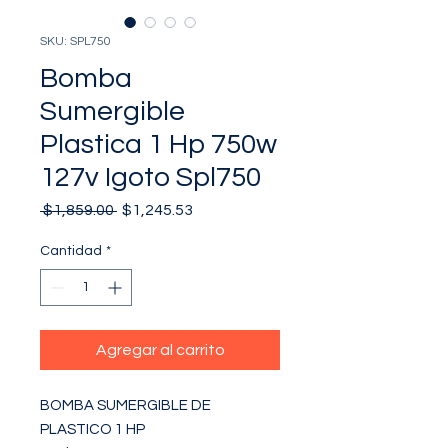
SKU: SPL750
Bomba
Sumergible
Plastica 1 Hp 750w
127v Igoto Spl750
Precio
Precio
 $1,859.00 
$1,245.53
de
oferta
Cantidad
*
Agregar al carrito
BOMBA SUMERGIBLE DE 
PLASTICO 1 HP
