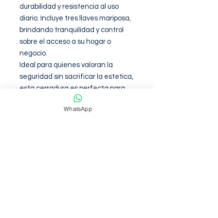
durabilidad y resistencia al uso 
diario. Incluye tres llaves mariposa, 
brindando tranquilidad y control 
sobre el acceso a su hogar o 
negocio.

Ideal para quienes valoran la 
seguridad sin sacrificar la estetica, 
esta cerradura es perfecta para 
cualquier ambiente. Mejore la 
WhatsApp
proteccion de su espacio con la 
cerradura de entrada gatillo negra 
mate de Alfaloc, una eleccion 
confiable y sofisticada.
Garantia de 6 meses contra
defectos de fabirca