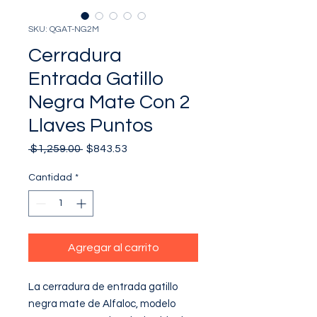
SKU: QGAT-NG2M
Cerradura
Entrada Gatillo
Negra Mate Con 2
Llaves Puntos
Precio
Precio
 $1,259.00 
$843.53
de
oferta
Cantidad
*
Agregar al carrito
La cerradura de entrada gatillo 
negra mate de Alfaloc, modelo 