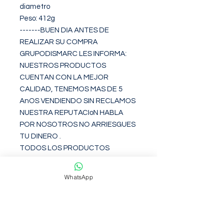
diametro

Peso: 412g

-------BUEN DIA ANTES DE 
REALIZAR SU COMPRA 
GRUPODISMARC LES INFORMA:

NUESTROS PRODUCTOS 
CUENTAN CON LA MEJOR 
CALIDAD, TENEMOS MAS DE 5 
AnOS VENDIENDO SIN RECLAMOS 
NUESTRA REPUTACIoN HABLA 
POR NOSOTROS NO ARRIESGUES 
TU DINERO .

TODOS LOS PRODUCTOS 
CUENTAN CON GARANTiA POR 
DEFECTOS DE FABRICACIoN 
WhatsApp
DIRECTAMENTE CON NOSOTROS.

CUALQUIER DUDA ANTES DE 
REALIZAR SU COMPRA HAGA LAS 
PREGUNTAS A NUESTROS 