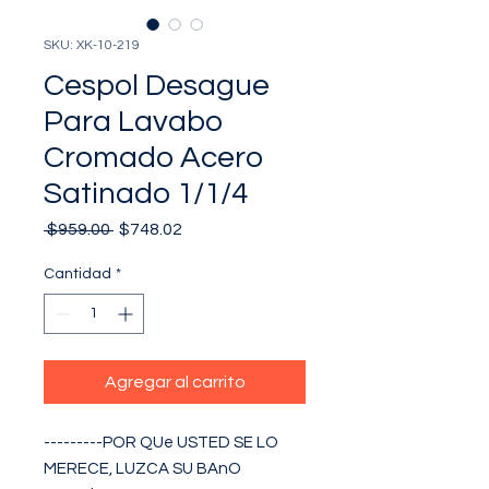
SKU: XK-10-219
Cespol Desague
Para Lavabo
Cromado Acero
Satinado 1/1/4
Precio
Precio
 $959.00 
$748.02
de
oferta
Cantidad
*
Agregar al carrito
---------POR QUe USTED SE LO 
MERECE, LUZCA SU BAnO 