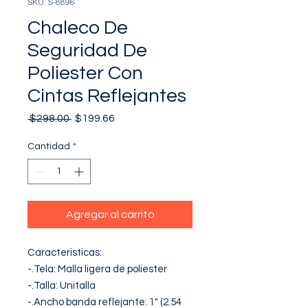
SKU: S-8896
Chaleco De
Seguridad De
Poliester Con
Cintas Reflejantes
Precio
Precio
 $298.00 
$199.66
de
oferta
Cantidad
*
Agregar al carrito
Caracteristicas:

-.Tela: Malla ligera de poliester

-.Talla: Unitalla

-.Ancho banda reflejante: 1" (2.54 