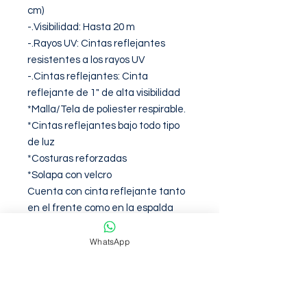
cm)

-.Visibilidad: Hasta 20 m

-.Rayos UV: Cintas reflejantes 
resistentes a los rayos UV

-.Cintas reflejantes: Cinta 
reflejante de 1" de alta visibilidad

*Malla/Tela de poliester respirable.

*Cintas reflejantes bajo todo tipo 
de luz

*Costuras reforzadas

*Solapa con velcro

Cuenta con cinta reflejante tanto 
en el frente como en la espalda
WhatsApp
Garantia de 6 meses contra
defectos de fabirca