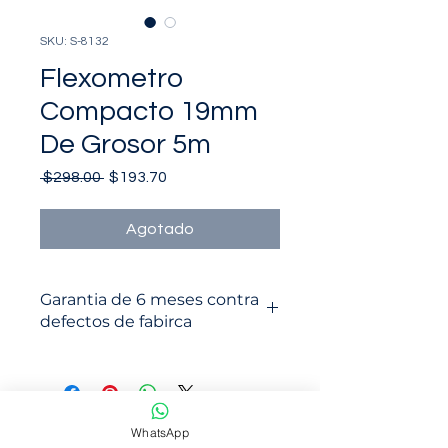
SKU: S-8132
Flexometro
Compacto 19mm
De Grosor 5m
Precio
Precio
 $298.00 
$193.70
de
oferta
Agotado
Garantia de 6 meses contra
defectos de fabirca
WhatsApp