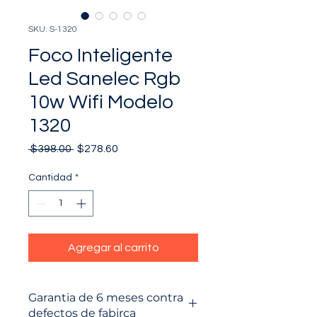
SKU: S-1320
Foco Inteligente
Led Sanelec Rgb
10w Wifi Modelo
1320
Precio
Precio
 $398.00 
$278.60
de
oferta
Cantidad
*
Agregar al carrito
Garantia de 6 meses contra
defectos de fabirca