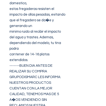
domestico,

estos fregaderos resisten el 
impacto de ollas pesadas, evitando 
que el fregadero se da�e y 
generando un

minimo ruido al recibir el impacto 
del agua y trastes. Ademas, 
dependiendo del modelo, tu tina 
podra

contener de 14-16 platos 
extendidos.

-------BUEN DIA ANTES DE 
REALIZAR SU COMPRA 
GRUPODISMARC LES INFORMA:

NUESTROS PRODUCTOS 
CUENTAN CON LA MEJOR 
CALIDAD, TENEMOS MAS DE 5 
A�OS VENDIENDO SIN 
RECLAMOS NUESTRA 