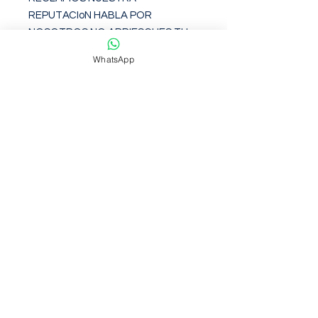
REPUTACIoN HABLA POR 
NOSOTROS NO ARRIESGUES TU 
DINERO.

WhatsApp
TODOS LOS PRODUCTOS 
CUENTAN CON GARANTiA POR 
DEFECTOS DE FABRICACIoN 
DIRECTAMENTE CON NOSOTROS.

CUALQUIER DUDA ANTES DE 
REALIZAR SU COMPRA HAGA LAS 
PREGUNTAS A NUESTROS 
EXPERTOS GRUPODISMARC 
AGRADECE SU PREFERENCIA.
Garantia de 6 meses contra
defectos de fabirca