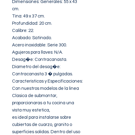
Dimensiones: Generales: 55 x 43 
cm. 

Tina: 49 x 37 cm. 

Profundidad: 20 cm. 

Calibre: 22. 

Acabado: Satinado. 

Acero inoxidable: Serie 300.

Agujeros para llaves: N/A. 

Desag�e: Contracanasta. 

Diametro del desag�e: 
Contracanasta 3 � pulgadas. 

Caracteristicas y Especificaciones: 

Con nuestros modelos de la linea 
Clasica de submontar, 
proporcionaras a tu cocina una 
vista muy estetica,

es ideal para instalarse sobre 
cubiertas de cuarzo, granito o 
superficies solidas. Dentro del uso 