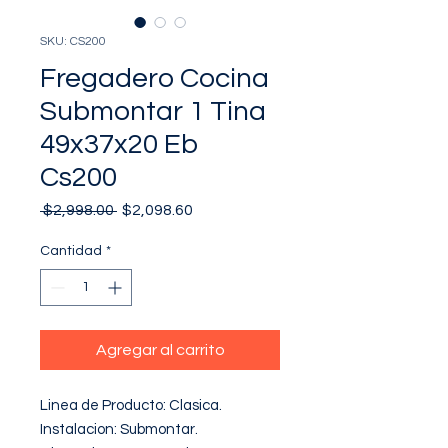
SKU: CS200
Fregadero Cocina
Submontar 1 Tina
49x37x20 Eb
Cs200
Precio
Precio
 $2,998.00 
$2,098.60
de
oferta
Cantidad
*
Agregar al carrito
Linea de Producto: Clasica.

Instalacion: Submontar.
