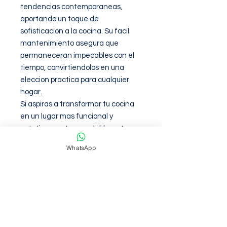
tendencias contemporaneas, 
aportando un toque de 
sofisticacion a la cocina. Su facil 
mantenimiento asegura que 
permaneceran impecables con el 
tiempo, convirtiendolos en una 
eleccion practica para cualquier 
hogar. 

Si aspiras a transformar tu cocina 
en un lugar mas funcional y 
esteticamente agradable, este 
fregadero junto con su llave 
WhatsApp
mezcladora son la combinacion 
perfecta para lograrlo. Ideal para 
aquellos que valoran tanto el 
diseno como la eficacia en su 
espacio de trabajo.