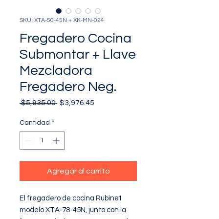
SKU: XTA-50-45N + XK-MN-024
Fregadero Cocina
Submontar + Llave
Mezcladora
Fregadero Neg.
Precio
Precio
 $5,935.00 
$3,976.45
de
oferta
Cantidad
*
Agregar al carrito
El fregadero de cocina Rubinet 
modelo XTA-78-45N, junto con la 