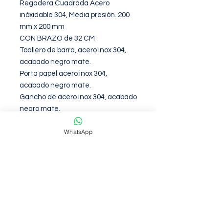
Regadera Cuadrada Acero 
inóxidable 304, Media presión. 200 
mm x 200 mm

CON BRAZO de 32 CM

Toallero de barra, acero inox 304, 
acabado negro mate.

Porta papel acero inox 304, 
acabado negro mate.

Gancho de acero inox 304, acabado 
negro mate.

Toallero redondo, acero inox 304, 
WhatsApp
acabado negro mate.

Porta baso, acero inox 304, acabado 
negro mate.

Jabonera baño, acero inox 304, 
acabado negro mate.
Garantia de 12 Meses contra