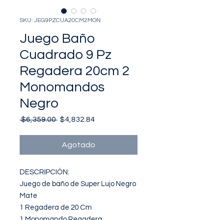
SKU: JEG9PZCUA20CM2MON
Juego Baño
Cuadrado 9 Pz
Regadera 20cm 2
Monomandos
Negro
Precio
Precio
 $6,359.00 
$4,832.84
de
oferta
Agotado
DESCRIPCIÓN: 

Juego de baño de Super Lujo Negro 
Mate

1 Regadera de 20 Cm 

1 Monomando Regadera
