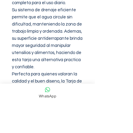
completa para el uso diario.

Su sistema de drenaje eficiente 
permite que el agua circule sin 
dificultad, manteniendo la zona de 
trabajo limpia y ordenada. Ademas, 
su superficie antiderrapante brinda 
mayor seguridad al manipular 
utensilios y alimentos, haciendo de 
esta tarja una alternativa practica 
y confiable.

Perfecta para quienes valoran la 
calidad y el buen diseno, la Tarja de 
Acero Inoxidable Negro Mate es 
una inversion que aportara 
WhatsApp
funcionalidad y atractivo visual a tu 
cocina. Mejora tu experiencia 
culinaria con este organizador de 
tarja que combina estetica y 
practicidad.