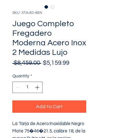
SKU: XTA-80-46N
Juego Completo
Fregadero
Moderna Acero Inox
2 Medidas Lujo
Regular
Sale
 $8,459.00 
$5,159.99
Price
Price
Quantity
*
Add to Cart
La Tarja de Acero Inoxidable Negro 
Mate 75�46�21.5, calibre 18, de la 