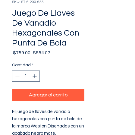
SKU: ST-6-200-655
Juego De Llaves
De Vanadio
Hexagonales Con
Punta De Bola
Precio
Precio
 $759.00 
$554.07
de
oferta
Cantidad
*
Agregar al carrito
El juego de llaves de vanadio 
hexagonales con punta de bola de 
la marca Weston Disenadas con un 
acabado negro mate.
