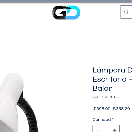
Lámpara D
Escritorio 
Balon
SKU: XLA-BL-NG
Precio
P
 $398.00 
$358.20
o
Cantidad
*