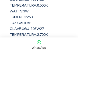
TEMPERATURA:6,500K

WATTS:3W

LUMENES:250

LUZ CALIDA:

CLAVE:XGU-103W27

TEMPERATURA:2,700K

WATTS:3W

LUMENES:250

WhatsApp
LOS FOCOS SON 
INTERCAMBIABLES Y TIENEN UNA 
DURABILIDA DE 15,000 HORAS
Garantia de 12 Meses contra
defectos de fabirca