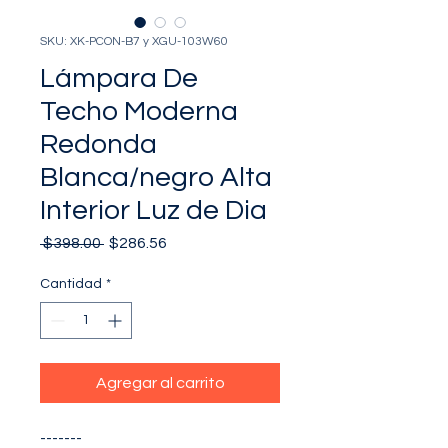
SKU: XK-PCON-B7 y XGU-103W60
Lámpara De
Techo Moderna
Redonda
Blanca/negro Alta
Interior Luz de Dia
Precio
Precio
 $398.00 
$286.56
de
oferta
Cantidad
*
Agregar al carrito
-------
