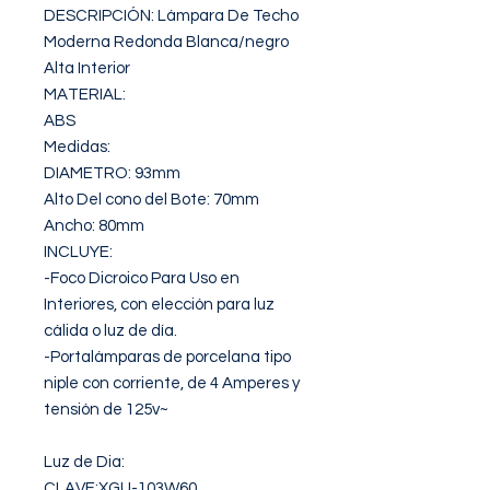
DESCRIPCIÓN: Lámpara De Techo 
Moderna Redonda Blanca/negro 
Alta Interior

MATERIAL:

ABS

Medidas:

DIAMETRO: 93mm

Alto Del cono del Bote: 70mm

Ancho: 80mm

INCLUYE:

-Foco Dicroico Para Uso en 
Interiores, con elección para luz 
cálida o luz de día.

-Portalámparas de porcelana tipo 
niple con corriente, de 4 Amperes y 
tensión de 125v~

Luz de Dia:

CLAVE:XGU-103W60
