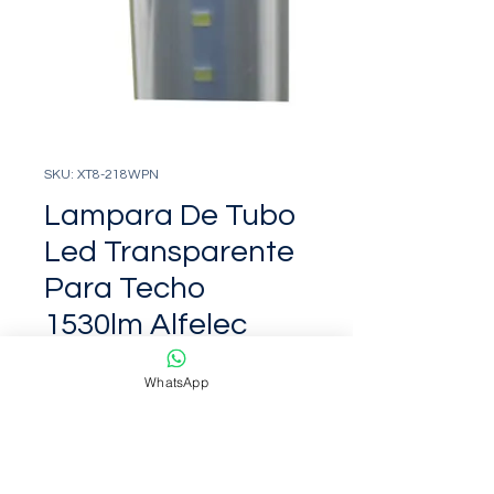
SKU: XT8-218WPN
Lampara De Tubo
Led Transparente
Para Techo
1530lm Alfelec
Precio
Precio
 $359.00 
$208.22
de
WhatsApp
oferta
Cantidad
*