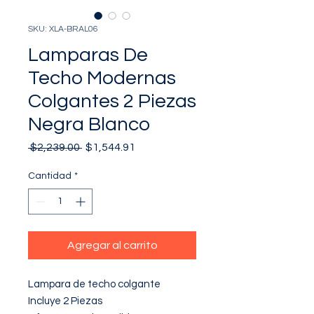
SKU: XLA-BRAL06
Lamparas De
Techo Modernas
Colgantes 2 Piezas
Negra Blanco
Precio
Precio
 $2,239.00 
$1,544.91
de
oferta
Cantidad
*
Agregar al carrito
Lampara de techo colgante 

Incluye 2 Piezas
