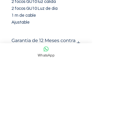
2 focos GU10 luz calida

2 focos GU10 Luz de dia

1 m de cable

Ajustable
Garantia de 12 Meses contra
defectos de fabirca
WhatsApp
NOSOTROS
Somos una empresa con mas de 6
años de trayectoria en venta en
marketplace
Ofrecemos productos de calidad y