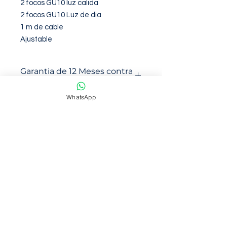
2 focos GU10 luz calida

2 focos GU10 Luz de dia

1 m de cable

Ajustable
Garantia de 12 Meses contra
defectos de fabirca
WhatsApp
NOSOTROS
Somos una empresa con mas de 6
años de trayectoria en venta en
marketplace
Ofrecemos productos de calidad y