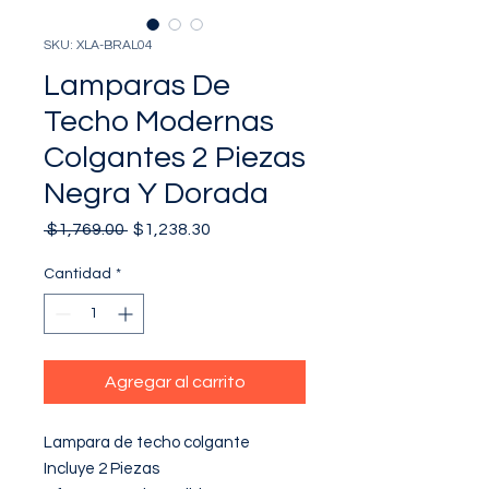
SKU: XLA-BRAL04
Lamparas De
Techo Modernas
Colgantes 2 Piezas
Negra Y Dorada
Precio
Precio
 $1,769.00 
$1,238.30
de
oferta
Cantidad
*
Agregar al carrito
Lampara de techo colgante 

Incluye 2 Piezas
