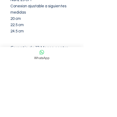
Conexion ajustable a siguientes 
medidas

20 cm

22.5 cm

24.5 cm
Garantia de 12 Meses contra
defectos de fabirca
WhatsApp
NOSOTROS
Somos una empresa con mas de 6
años de trayectoria en venta en