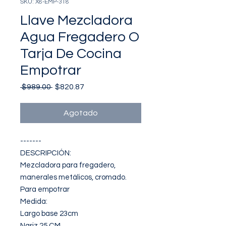
SKU: X8-EMP-318
Llave Mezcladora
Agua Fregadero O
Tarja De Cocina
Empotrar
Precio
Precio
 $989.00 
$820.87
de
oferta
Agotado
-------

DESCRIPCIÓN: 

Mezcladora para fregadero, 
manerales metálicos, cromado.

Para empotrar

Medida:

Largo base 23cm

Nariz 25 CM
