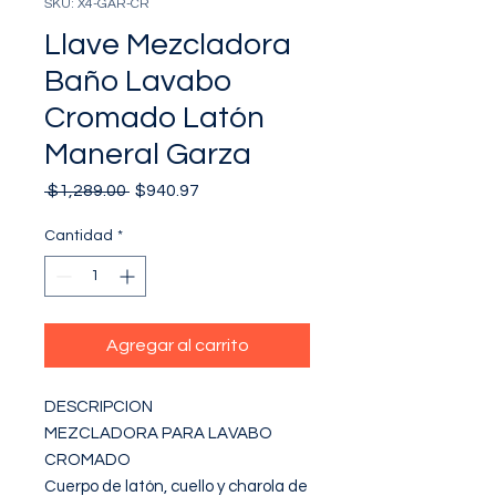
SKU: X4-GAR-CR
Llave Mezcladora
Baño Lavabo
Cromado Latón
Maneral Garza
Precio
Precio
 $1,289.00 
$940.97
de
oferta
Cantidad
*
Agregar al carrito
DESCRIPCION

MEZCLADORA PARA LAVABO 
CROMADO

Cuerpo de latón, cuello y charola de 