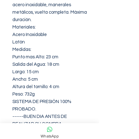
acero inoxidable, manerales 
metálicos, vuelta completa. Máxima 
duración.

Materiales:

Acero Inoxidable

Latón

Medidas:

Punto mas Alto: 23 cm

Salida del Agua: 18 cm 

Largo: 15 cm

Ancho: 5 cm

Altura del tornillo: 4 cm 

Peso: 732g

SISTEMA DE PRESIÓN 100% 
PROBADO.

------BUEN DIA ANTES DE 
REALIZAR SU COMPRA 
GRUPODISMARC LES INFORMA:
WhatsApp