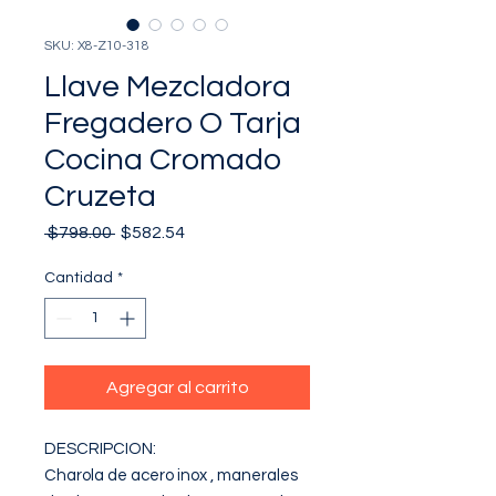
SKU: X8-Z10-318
Llave Mezcladora
Fregadero O Tarja
Cocina Cromado
Cruzeta
Precio
Precio
 $798.00 
$582.54
de
oferta
Cantidad
*
Agregar al carrito
DESCRIPCION:

Charola de acero inox , manerales 