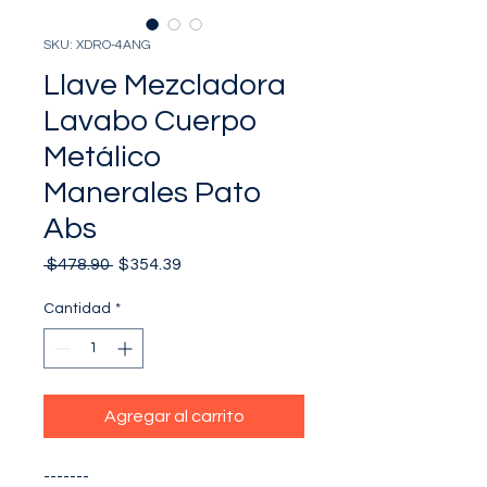
SKU: XDRO-4ANG
Llave Mezcladora
Lavabo Cuerpo
Metálico
Manerales Pato
Abs
Precio
Precio
 $478.90 
$354.39
de
oferta
Cantidad
*
Agregar al carrito
-------
