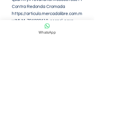
Contra Redonda Cromada

https://articulo.mercadolibre.com.m
x/MLM-794098410-cespol-para-
lavabo-de-push-desague-contra-
WhatsApp
cromado-redonda-_JM?
quantity=1&variation=60000335986
Garantia de 12 Meses contra
defectos de fabirca
NOSOTROS
Somos una empresa con mas de 6