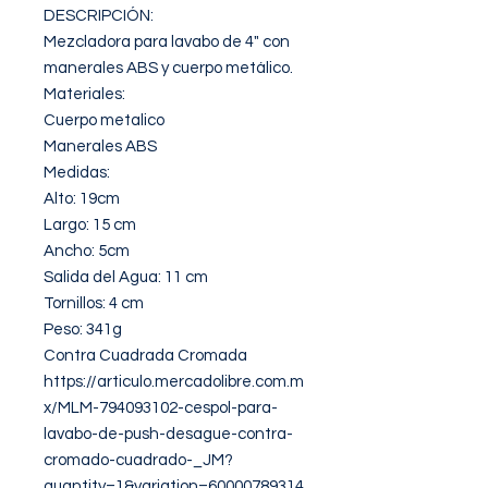
DESCRIPCIÓN: 

Mezcladora para lavabo de 4" con 
manerales ABS y cuerpo metálico.

Materiales: 

Cuerpo metalico 

Manerales ABS

Medidas:

Alto: 19cm

Largo: 15 cm 

Ancho: 5cm 

Salida del Agua: 11 cm

Tornillos: 4 cm 

Peso: 341g

Contra Cuadrada Cromada

https://articulo.mercadolibre.com.m
x/MLM-794093102-cespol-para-
lavabo-de-push-desague-contra-
cromado-cuadrado-_JM?
quantity=1&variation=60000789314
