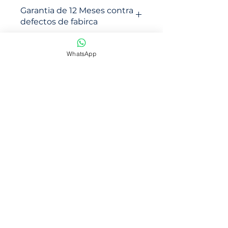
Garantia de 12 Meses contra
defectos de fabirca
WhatsApp
NOSOTROS
Somos una empresa con mas de 6
años de trayectoria en venta en
marketplace
Ofrecemos productos de calidad y
con precios accsesibles
CONTACTANOS