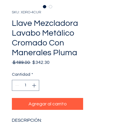
SKU: XDRO-4CUR
Llave Mezcladora
Lavabo Metálico
Cromado Con
Manerales Pluma
Precio
Precio
 $489.00 
$342.30
de
oferta
Cantidad
*
Agregar al carrito
DESCRIPCIÓN: