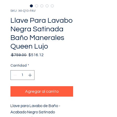
SKU: X4-Q10-PAV
Llave Para Lavabo
Negra Satinada
Baño Manerales
Queen Lujo
Precio
Precio
 $759.00 
$516.12
de
oferta
Cantidad
*
Agregar al carrito
Llave para Lavabo de Baño - 
Acabado Negro Satinado
