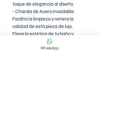
toque de elegancia al diseño.

- Charola de Acero Inoxidable: 
Facilita la limpieza y reitera la 
calidad de esta pieza de lujo.

Eleva la estética de tu baño y 
disfruta de la fusión perfecta entre 
WhatsApp
estilo y funcionalidad. ¡Haz tu 
compra ahora y transforma tu 
espacio!
Garantia de 12 Meses contra
defectos de fabirca