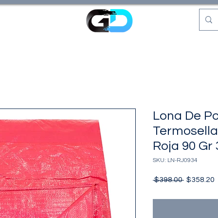
Lona De Pol
Termosell
Roja 90 Gr
SKU: LN-RJ0934
Precio
P
 $398.00 
$358.20
o