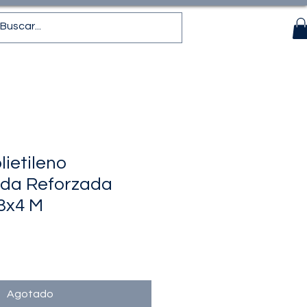
ietileno
ada Reforzada
 3x4 M
recio
de
ferta
Agotado