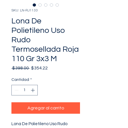
SKU: LN-RJ1133
Lona De
Polietileno Uso
Rudo
Termosellada Roja
110 Gr 3x3 M
Precio
Precio
 $398.00 
$354.22
de
oferta
Cantidad
*
Agregar al carrito
Lona De Polietileno Uso Rudo 