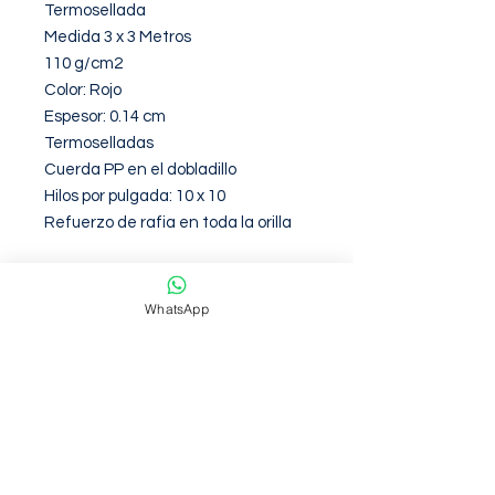
Termosellada 

Medida 3 x 3 Metros

110 g/cm2

Color: Rojo

Espesor: 0.14 cm

Termoselladas

Cuerda PP en el dobladillo

Hilos por pulgada: 10 x 10

Refuerzo de rafia en toda la orilla
Garantia de 6 Meses contra
WhatsApp
defectos de fabirca