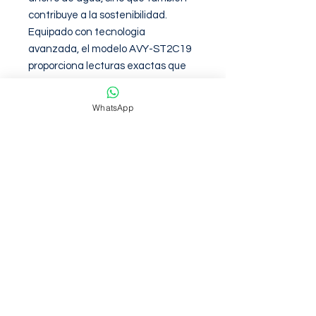
contribuye a la sostenibilidad. 
Equipado con tecnologia 
avanzada, el modelo AVY-ST2C19 
proporciona lecturas exactas que 
facilitan el monitoreo del consumo 
diario.

WhatsApp
Perfecto para cualquier tipo de 
aplicacion, ya sea domestica o 
comercial, este medidor de agua 
volumetrico es una eleccion 
inteligente para quienes buscan 
controlar su uso de agua de 
manera responsable y eficiente. 
Invertir en el modelo Alfa es invertir 
en el futuro sostenible de su 
entorno.
Garantia de 6 meses contra