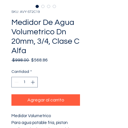
SKU: AVY-ST2C19
Medidor De Agua
Volumetrico Dn
20mm, 3/4, Clase C
Alfa
Precio
Precio
 $998.00 
$568.86
de
oferta
Cantidad
*
Agregar al carrito
Medidor Volumetrico

Para agua potable fria, piston 