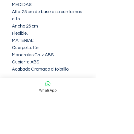
MEDIDAS:

Alto: 25 cm de base a su punto mas 
alto.

Ancho 26 cm

Flexible.

MATERIAL:

Cuerpo Latón.

Manerales Cruz ABS

Cubierta ABS

Acabado Cromado alto brillo.
Garantia de 12 Meses contra
WhatsApp
defectos de fabirca