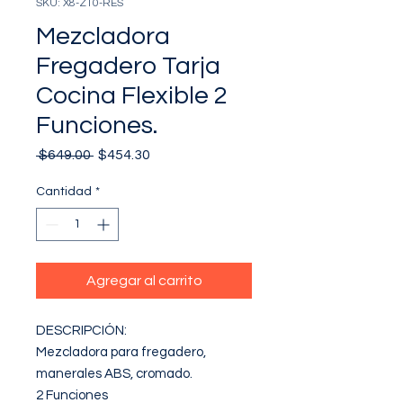
SKU: X8-Z10-RES
Mezcladora
Fregadero Tarja
Cocina Flexible 2
Funciones.
Precio
Precio
 $649.00 
$454.30
de
oferta
Cantidad
*
Agregar al carrito
DESCRIPCIÓN: 

Mezcladora para fregadero, 
manerales ABS, cromado. 

2 Funciones
