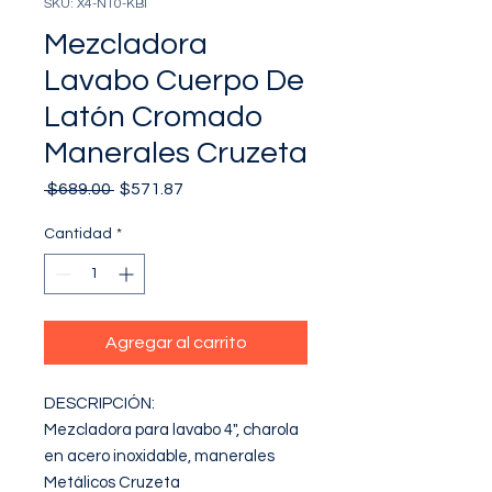
SKU: X4-N10-KBI
Mezcladora
Lavabo Cuerpo De
Latón Cromado
Manerales Cruzeta
Precio
Precio
 $689.00 
$571.87
de
oferta
Cantidad
*
Agregar al carrito
DESCRIPCIÓN: 

Mezcladora para lavabo 4", charola 
en acero inoxidable, manerales 
Metálicos Cruzeta 
