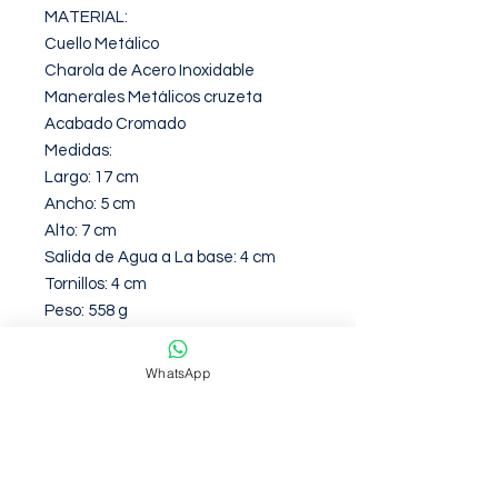
MATERIAL:

Cuello Metálico

Charola de Acero Inoxidable

Manerales Metálicos cruzeta 

Acabado Cromado

Medidas:

Largo: 17 cm 

Ancho: 5 cm

Alto: 7 cm 

Salida de Agua a La base: 4 cm 

Tornillos: 4 cm 

Peso: 558 g
WhatsApp
Garantia de 12 Meses contra
defectos de fabirca