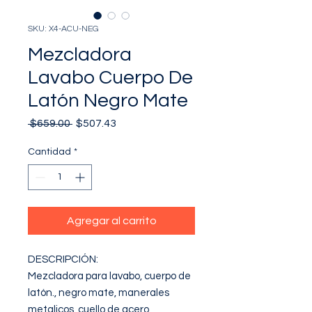
SKU: X4-ACU-NEG
Mezcladora
Lavabo Cuerpo De
Latón Negro Mate
Precio
Precio
 $659.00 
$507.43
de
oferta
Cantidad
*
Agregar al carrito
DESCRIPCIÓN: 

Mezcladora para lavabo, cuerpo de 
latón., negro mate, manerales 
metalicos, cuello de acero 