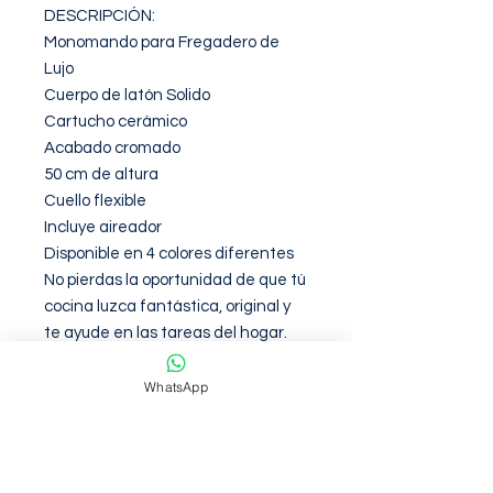
DESCRIPCIÓN: 

Monomando para Fregadero de 
Lujo

Cuerpo de latón Solido

Cartucho cerámico

Acabado cromado

50 cm de altura

Cuello flexible

Incluye aireador

Disponible en 4 colores diferentes

No pierdas la oportunidad de que tú 
cocina luzca fantástica, original y 
te ayude en las tareas del hogar.
WhatsApp
Garantia de 12 Meses contra
defectos de fabirca