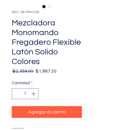
SKU: XK-MN-03R
Mezcladora
Monomando
Fregadero Flexible
Latón Solido
Colores
Precio
Precio
 $2,359.00 
$1,887.20
de
oferta
Cantidad
*
Agregar al carrito
-------
