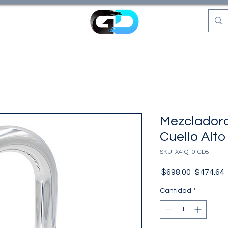
Mezclador
Cuello Alto
SKU: X4-Q10-CD8
Precio
P
 $698.00 
$474.64
o
Cantidad
*