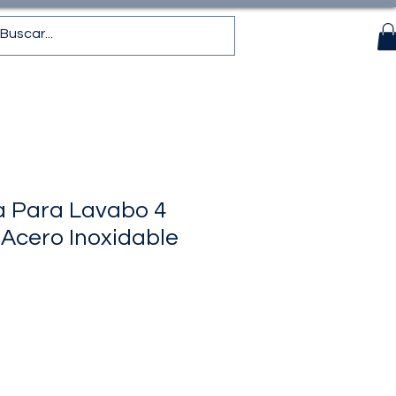
a Para Lavabo 4
 Acero Inoxidable
recio
de
ferta