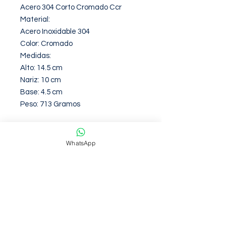
Acero 304 Corto Cromado Ccr

Material:

Acero Inoxidable 304

Color: Cromado

Medidas:

Alto: 14.5 cm

Nariz: 10 cm

Base: 4.5 cm

Peso: 713 Gramos
Garantia de 12 Meses contra
WhatsApp
defectos de fabirca