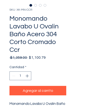
SKU: XK-MN-CCR
Monomando
Lavabo U Ovalin
Baño Acero 304
Corto Cromado
Ccr
Precio
Precio
 $1,359.00 
$1,100.79
de
oferta
Cantidad
*
Agregar al carrito
Monomando Lavabo U Ovalin Baño 