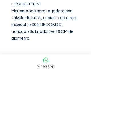
DESCRIPCIÓN: 

Monomando para regadera con 
válvula de latón, cubierta de acero 
inoxidable 304, REDONDO, 
acabado Satinado. De 16 CM de 
diámetro
Garantia de 12 Meses contra
defectos de fabirca
WhatsApp
NOSOTROS
Somos una empresa con mas de 6