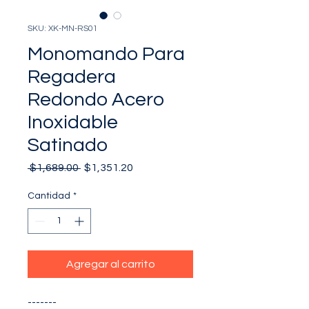
SKU: XK-MN-RS01
Monomando Para
Regadera
Redondo Acero
Inoxidable
Satinado
Precio
Precio
 $1,689.00 
$1,351.20
de
oferta
Cantidad
*
Agregar al carrito
-------
