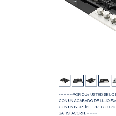
---------POR QUe USTED SE LO
CON UN ACABADO DE LUJO EXC
CON UN INCREiBLE PRECIO, FaC
SATISFACCIoN. -------
