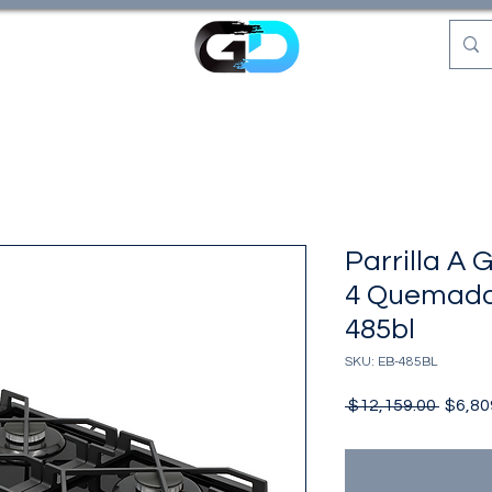
Parrilla A
4 Quemado
485bl
SKU: EB-485BL
Precio
 $12,159.00 
$6,80