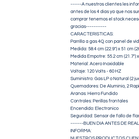
------A nuestros clientes les inf
antes de los 4 dias ya que nos su
comprar tenemos el stock necesa
gracias-----------

CARACTERISTICAS:

Parrilla a gas 4Q con panel de vid
Medida: 58.4 cm (22.9") x 51 cm (20
Medida Empotre: 55.2 cm (21.7") x 
Material: Acero Inoxidable

Voltaje: 120 Volts - 60 HZ

Suministro: Gas LP o Natural (2 ju
Quemadores: De Aluminio, 2 Rapidos
Aranas: Hierro Fundido

Controles: Perillas frontales

Encendido: Electronico

Seguridad: Sensor de fallo de fla
-------BUEN DIA ANTES DE RE
INFORMA:

NUESTROS PRODUCTOS CUENTA