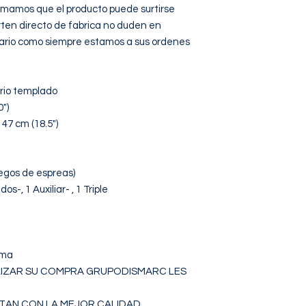
ormamos que el producto puede surtirse 
rten directo de fabrica no duden en 
rio como siempre estamos a sus ordenes 
rio templado

")

47 cm (18.5")

egos de espreas)

-, 1 Auxiliar- , 1 Triple

ma

ALIZAR SU COMPRA GRUPODISMARC LES 
N CON LA MEJOR CALIDAD, 