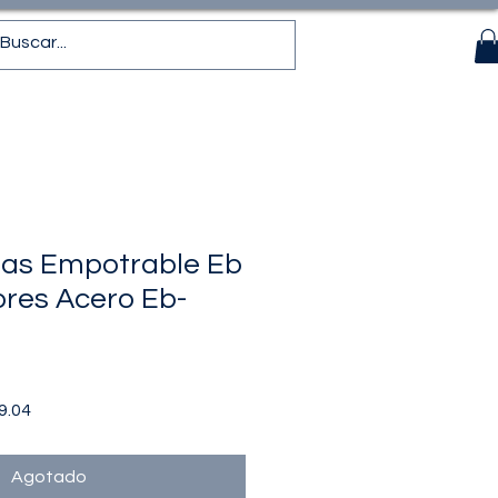
 Gas Empotrable Eb
res Acero Eb-
Precio
9.04
de
oferta
Agotado