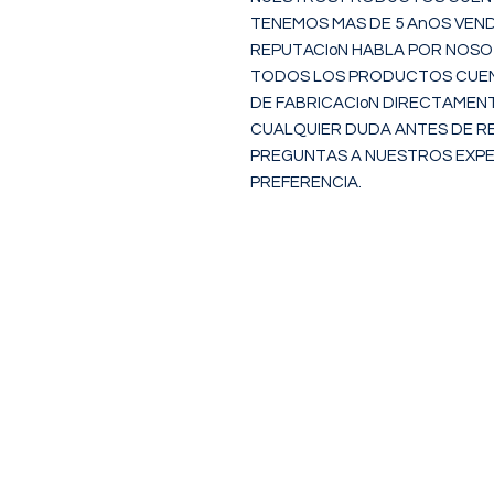
TENEMOS MAS DE 5 AnOS VEND
REPUTACIoN HABLA POR NOSOT
TODOS LOS PRODUCTOS CUEN
DE FABRICACIoN DIRECTAMEN
CUALQUIER DUDA ANTES DE RE
PREGUNTAS A NUESTROS EXP
PREFERENCIA.
NOSOTROS
Somos una empresa con mas de 
de trayectoria en venta en mar
Ofrecemos productos de calidad
precios accsesibles