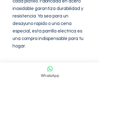
cada platillo. Fabricada en acero 
inoxidable garantiza durabilidad y 
resistencia. Ya sea para un 
desayuno rapido o una cena 
especial, esta parrilla electrica es 
una compra indispensable para tu 
hogar.
Garantia de 6 meses contra
defectos de fabirca
WhatsApp
NOSOTROS
Somos una empresa con mas de 6