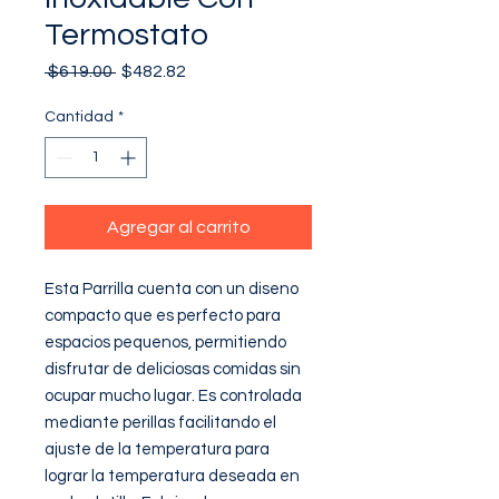
Termostato
Precio
Precio
 $619.00 
$482.82
de
oferta
Cantidad
*
Agregar al carrito
Esta Parrilla cuenta con un diseno 
compacto que es perfecto para 
espacios pequenos, permitiendo 
disfrutar de deliciosas comidas sin 
ocupar mucho lugar. Es controlada 
mediante perillas facilitando el 
ajuste de la temperatura para 
lograr la temperatura deseada en 