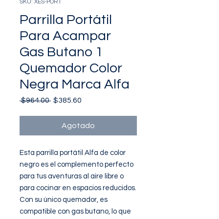
SKU: XES-PORT
Parrilla Portátil
Para Acampar
Gas Butano 1
Quemador Color
Negra Marca Alfa
Precio
Precio
 $964.00 
$385.60
de
oferta
Agotado
Esta parrilla portátil Alfa de color
negro es el complemento perfecto
para tus aventuras al aire libre o
para cocinar en espacios reducidos.
Con su único quemador, es
compatible con gas butano, lo que