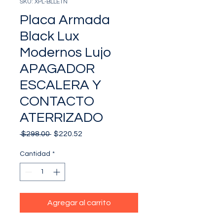
SKU: XPL-BLLE1N
Placa Armada
Black Lux
Modernos Lujo
APAGADOR
ESCALERA Y
CONTACTO
ATERRIZADO
Precio
Precio
 $298.00 
$220.52
de
oferta
Cantidad
*
Agregar al carrito