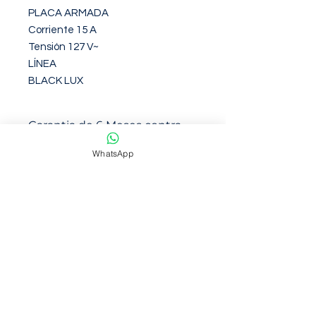
PLACA ARMADA

Corriente 15 A

Tensión 127 V~

LÍNEA

BLACK LUX
Garantia de 6 Meses contra
defectos de fabirca
WhatsApp
NOSOTROS
Somos una empresa con mas de 6
años de trayectoria en venta en