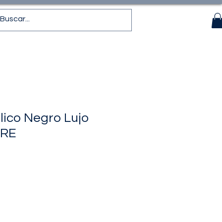
lico Negro Lujo
BRE
recio
de
ferta