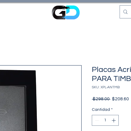
Placas Acrí
PARA TIM
SKU: XPL-ANTMB
Precio
P
 $298.00 
$208.60
o
Cantidad
*