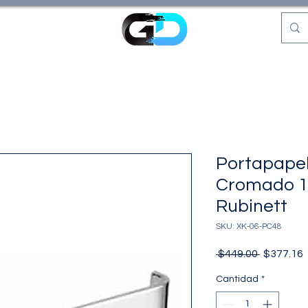
Portapapel
Cromado 1
Rubinett
SKU: XK-06-PC48
Precio
P
 $449.00 
$377.16
o
Cantidad
*