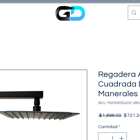
Regadera A
Cuadrada 
Manerales
SKU: M20NREG20C-B
Precio
 $1,898.00 
$721.2
Cantidad
*