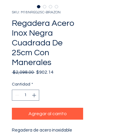
SKU: M18NREG25C-BRAZON
Regadera Acero
Inox Negra
Cuadrada De
25cm Con
Manerales
Precio
Precio
 $2,098.00 
$902.14
de
oferta
Cantidad
*
Agregar al carrito
Regadera de acero inoxidable 