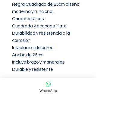
Negra Cuadrada de 25cm diseno 
moderno y funcional.

Caracteristicas:

Cuadrada y acabado Mate

Durabilidad y resistencia a la 
corrosion.

Instalacion de pared

Ancho de 25cm

Incluye brazo y manerales

Durable y resistente
Garantia de 6 meses contra
WhatsApp
defectos de fabirca