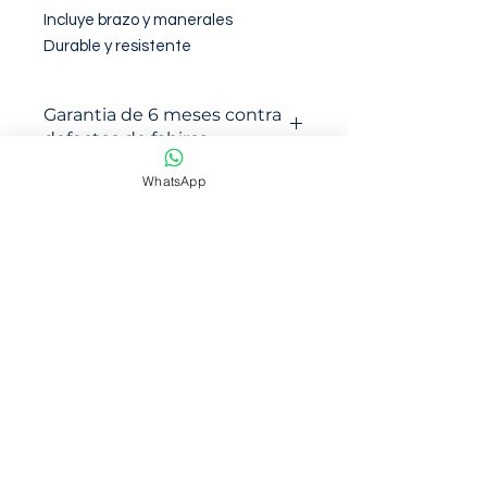
Incluye brazo y manerales

Durable y resistente
Garantia de 6 meses contra
defectos de fabirca
WhatsApp
NOSOTROS
Somos una empresa con mas de 6
años de trayectoria en venta en
marketplace
Ofrecemos productos de calidad y
con precios accsesibles