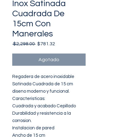
Inox Satinada
Cuadrada De
15cm Con
Manerales
Precio
Precio
 $2,298.00 
$781.32
de
oferta
Agotado
Regadera de acero inoxidable 
Satinada Cuadrada de 15 cm 
diseno moderno y funcional.

Caracteristicas:

Cuadrada y acabado Cepillado

Durabilidad y resistencia a la 
corrosion.

Instalacion de pared

Ancho de 15 cm
