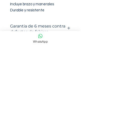
Incluye brazo y manerales

Durable y resistente
Garantia de 6 meses contra
defectos de fabirca
WhatsApp
NOSOTROS
Somos una empresa con mas de 6
años de trayectoria en venta en
marketplace
Ofrecemos productos de calidad y
con precios accsesibles