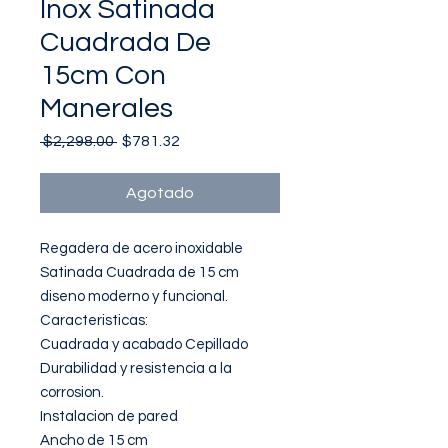
Inox Satinada
Cuadrada De
15cm Con
Manerales
Precio
Precio
 $2,298.00 
$781.32
de
oferta
Agotado
Regadera de acero inoxidable 
Satinada Cuadrada de 15 cm 
diseno moderno y funcional.

Caracteristicas:

Cuadrada y acabado Cepillado

Durabilidad y resistencia a la 
corrosion.

Instalacion de pared

Ancho de 15 cm
