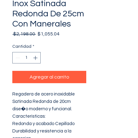
Inox Satinada
Redonda De 25cm
Con Manerales
Precio
Precio
 $2,198.00 
$1,055.04
de
oferta
Cantidad
*
Agregar al carrito
Regadera de acero inoxidable 
Satinada Redonda de 20cm 
dise�o moderno y funcional.

Caracteristicas:

Redonda y acabado Cepillado

Durabilidad y resistencia a la 