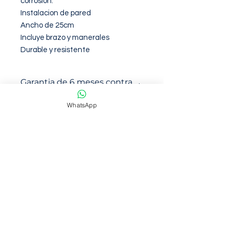
corrosion.

Instalacion de pared

Ancho de 25cm

Incluye brazo y manerales

Durable y resistente
Garantia de 6 meses contra
defectos de fabirca
WhatsApp
NOSOTROS
Somos una empresa con mas de 6
años de trayectoria en venta en
marketplace