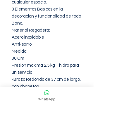
cualquier espacio.

3 Elementos Basicos en la 
decoracion y funcionalidad de todo 
Baño.

Material Regadera:

Acero inoxidable 

Anti-sarro

Medida:

30 Cm

Presión máxima 2.5 kg 1 hidro para 
un servicio

-Brazo Redondo de 37 cm de largo, 
con chapeton

-2 Manerales metalicos/Acrilicos

WhatsApp
Incluyen Chapetón

Sin válvula para empotrar

Materiales :

Acrílico

Acero Inoxidable.
