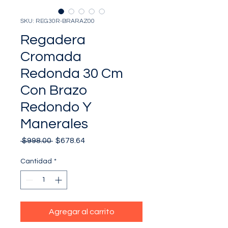
SKU: REG30R-BRARAZ00
Regadera
Cromada
Redonda 30 Cm
Con Brazo
Redondo Y
Manerales
Precio
Precio
 $998.00 
$678.64
de
oferta
Cantidad
*
Agregar al carrito