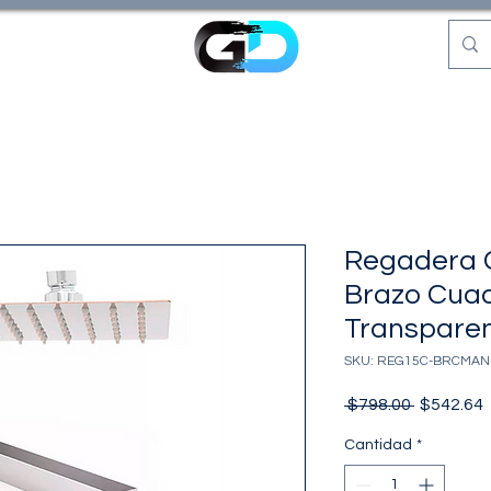
Regadera 
Brazo Cua
Transpare
SKU: REG15C-BRCMAN
Precio
P
 $798.00 
$542.64
o
Cantidad
*