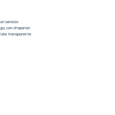
n servicio

go, con chapeton

Color transparente 
