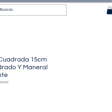
Cuadrada 15cm
drado Y Maneral
nte
IDROP
recio
de
ferta