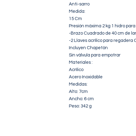
Anti-sarro

Medida:

15 Cm

Presión máxima 2 kg 1 hidro para u
-Brazo Cuadrado de 40 cm de lar
-2 Llaves acrílico para regadera 
Incluyen Chapetón

Sin válvula para empotrar

Materiales :

Acrílico

Acero Inoxidable

Medidas:

Alto: 7cm

Ancho: 6 cm

Peso: 342 g