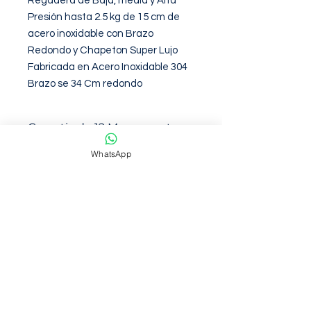
Regadera de Baja, media y Alta 
Presión hasta 2.5 kg de 15 cm de 
acero inoxidable con Brazo 
Redondo y Chapeton Super Lujo

Fabricada en Acero Inoxidable 304 

Brazo se 34 Cm redondo
Garantia de 12 Meses contra
defectos de fabirca
WhatsApp
NOSOTROS
Somos una empresa con mas de 6
años de trayectoria en venta en