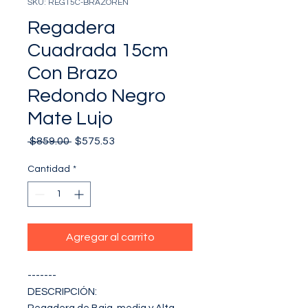
SKU: REG15C-BRAZOREN
Regadera
Cuadrada 15cm
Con Brazo
Redondo Negro
Mate Lujo
Precio
Precio
 $859.00 
$575.53
de
oferta
Cantidad
*
Agregar al carrito
-------

DESCRIPCIÓN: 
