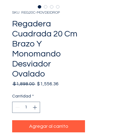
SKU: REG20C-MOVDEIDROP
Regadera
Cuadrada 20 Cm
Brazo Y
Monomando
Desviador
Ovalado
Precio
Precio
 $1,898.00 
$1,556.36
de
oferta
Cantidad
*
Agregar al carrito