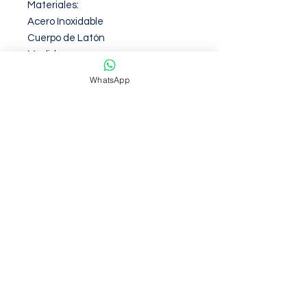
Materiales:

Acero Inoxidable

Cuerpo de Latón

Medidas:

Alto: 17.8 cm

WhatsApp
Ancho: 10.9

Peso: 982g
Garantia de 12 Meses contra
defectos de fabirca
NOSOTROS
Somos una empresa con mas de 6