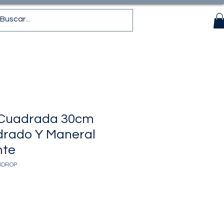
Cuadrada 30cm
drado Y Maneral
nte
IDROP
recio
de
ferta