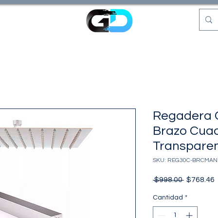
Regadera 
Brazo Cua
Transpare
SKU: REG30C-BRCMAN
Precio
P
 $998.00 
$768.46
o
Cantidad
*