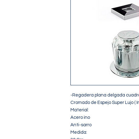
-Regadera plana delgada cuadrad
Cromado de Espejo Super Lujo ( In
Material:

Acero ino

Anti-sarro

Medida:
