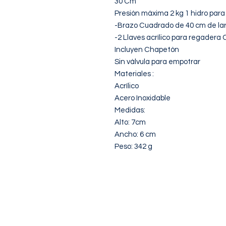
30 Cm

Presión máxima 2 kg 1 hidro para u
-Brazo Cuadrado de 40 cm de lar
-2 Llaves acrílico para regadera 
Incluyen Chapetón

Sin válvula para empotrar

Materiales :

Acrílico

Acero Inoxidable

Medidas:

Alto: 7cm

Ancho: 6 cm

Peso: 342 g
NOSOTROS