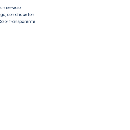
n servicio

go, con chapeton

Color transparente

CONTACTANOS