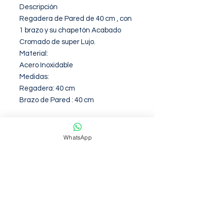
Descripción

Regadera de Pared de 40 cm , con 
1 brazo y su chapetón Acabado 
Cromado de super Lujo.

Material: 

Acero Inoxidable 

Medidas:

Regadera: 40 cm 

Brazo de Pared : 40 cm
Garantia de 12 Meses contra
WhatsApp
defectos de fabirca