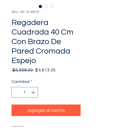
SKU: XK-10-40CP
Regadera
Cuadrada 40 Cm
Con Brazo De
Pared Cromada
Espejo
Precio
Precio
 $5,559.00 
$3,613.35
de
oferta
Cantidad
*
Agregar al carrito
-------
